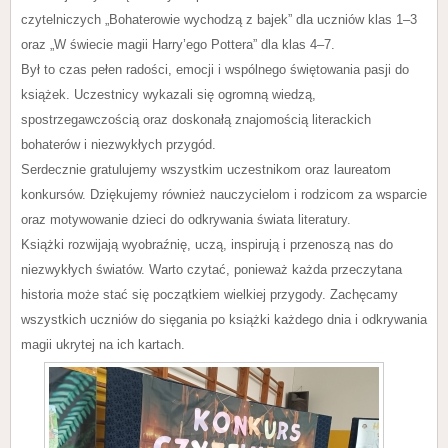
czytelniczych „Bohaterowie wychodzą z bajek” dla uczniów klas 1–3
oraz „W świecie magii Harry’ego Pottera” dla klas 4–7.
Był to czas pełen radości, emocji i wspólnego świętowania pasji do
książek. Uczestnicy wykazali się ogromną wiedzą,
spostrzegawczością oraz doskonałą znajomością literackich
bohaterów i niezwykłych przygód.
Serdecznie gratulujemy wszystkim uczestnikom oraz laureatom
konkursów. Dziękujemy również nauczycielom i rodzicom za wsparcie
oraz motywowanie dzieci do odkrywania świata literatury.
Książki rozwijają wyobraźnię, uczą, inspirują i przenoszą nas do
niezwykłych światów. Warto czytać, ponieważ każda przeczytana
historia może stać się początkiem wielkiej przygody. Zachęcamy
wszystkich uczniów do sięgania po książki każdego dnia i odkrywania
magii ukrytej na ich kartach.