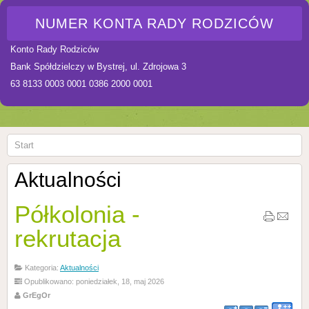
NUMER KONTA RADY RODZICÓW
Konto Rady Rodziców
Bank Spółdzielczy w Bystrej, ul. Zdrojowa 3
63 8133 0003 0001 0386 2000 0001
Start
Aktualności
Półkolonia -
rekrutacja
Kategoria:
Aktualności
Opublikowano: poniedziałek, 18, maj 2026
GrEgOr